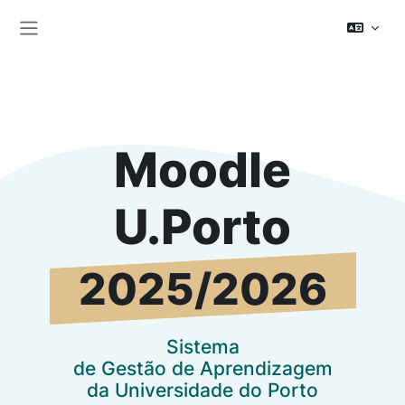
Zum Hauptinhalt
Website-Übersicht
Moodle U.Porto 2
Moodle
U.Porto
2025/2026
Sistema
de Gestão de Aprendizagem
da Universidade do Porto