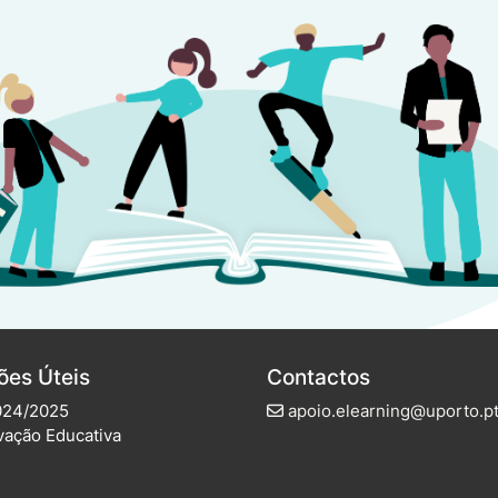
ões Úteis
Contactos
024/2025
apoio.elearning@uporto.p
vação Educativa