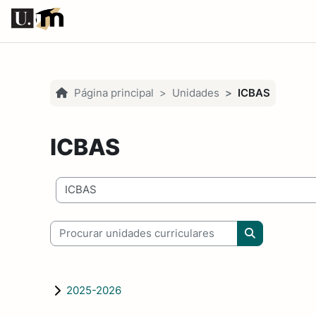
Ir para o conteúdo principal
Página principal
Unidades
ICBAS
ICBAS
Categorias de unidades curriculares
Procurar unidades curriculares
Procurar uni
2025-2026