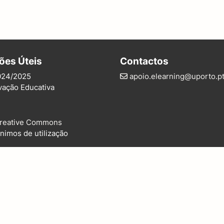
ões Úteis
Contactos
024/2025
apoio.elearning@uporto.p
vação Educativa
reative Commons
nimos de utilização