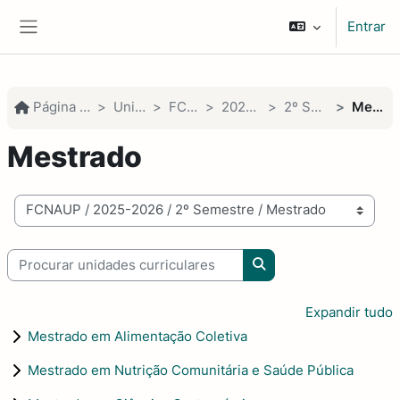
Ir para o conteúdo principal
Entrar
Painel lateral
Página principal
Unidades
FCNAUP
2025-2026
2º Semestre
Mestrado
Mestrado
Categorias de unidades curriculares
Procurar unidades curriculares
Procurar unidades cur
Expandir tudo
Mestrado em Alimentação Coletiva
Mestrado em Nutrição Comunitária e Saúde Pública