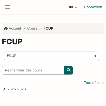
Passer au contenu principal
Connexion
Panneau latéral
Accueil
Cours
FCUP
FCUP
Catégories de cours
Rechercher des cours
Rechercher des cours
Tout déplier
2025-2026