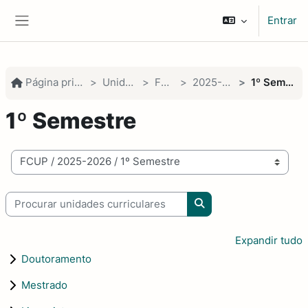
Ir para o conteúdo principal
Entrar
Painel lateral
Página principal
Unidades
FCUP
2025-2026
1º Semestre
1º Semestre
Categorias de unidades curriculares
Procurar unidades curriculares
Procurar unidades cur
Expandir tudo
Doutoramento
Mestrado