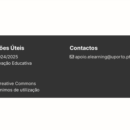
ões Úteis
Contactos
024/2025
apoio.elearning@uporto.p
vação Educativa
reative Commons
nimos de utilização