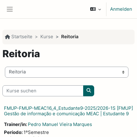
Zum Hauptinhalt
Anmelden
Website-Übersicht
Startseite
Kurse
Reitoria
Reitoria
Kursbereiche
Kurse suchen
Kurse suchen
FMUP-FMUP-MEAC16_4_Estudante9-2025/2026-1S [FMUP]
Gestão de informação e comunicação MEAC | Estudante 9
Trainer/in:
Pedro Manuel Vieira Marques
Período
:
1ºSemestre