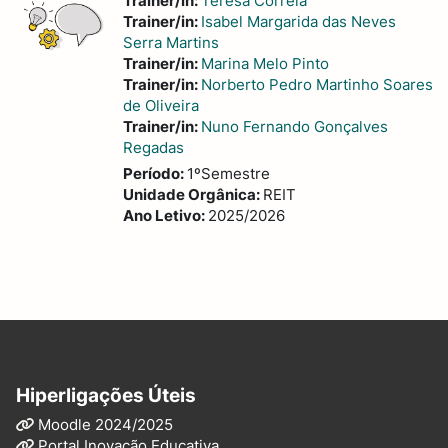
Trainer/in:
Teresa Correia
Trainer/in:
Isabel Margarida das Neves
Serra Martins
Trainer/in:
Marina Melo Pinto
Trainer/in:
Norberto Pedro Martinho Soares
de Oliveira
Trainer/in:
Nuno Fernando Gonçalves
Regadas
Período
:
1ºSemestre
Unidade Orgânica
:
REIT
Ano Letivo
:
2025/2026
Hiperligações Úteis
Moodle 2024/2025
Portal Inovação Educativa