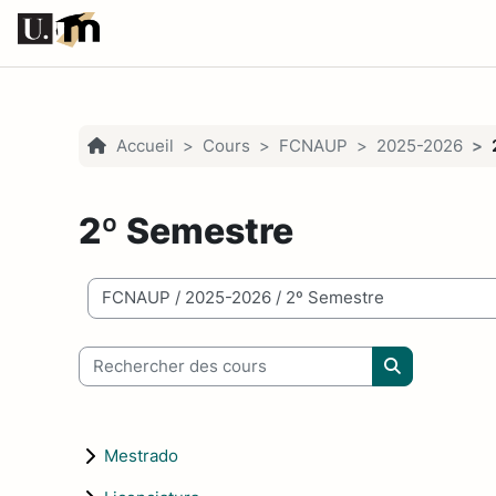
Passer au contenu principal
Accueil
Cours
FCNAUP
2025-2026
2º Semestre
Catégories de cours
Rechercher des cours
Rechercher d
Mestrado