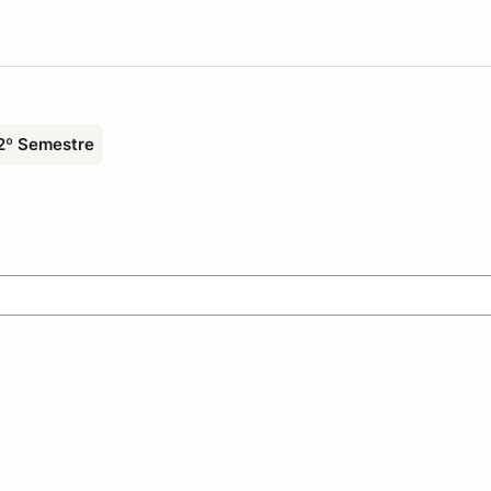
2º Semestre
es cours