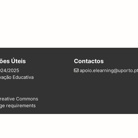
ões Úteis
Contactos
024/2025
apoio.elearning@uporto.p
vação Educativa
reative Commons
ge requirements