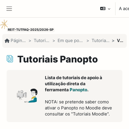
Ir para o conteúdo principal
A ac
Painel lateral
REIT-TUTFAQ-2025/2026-SP
Página principal
Tutoriais e FAQs
Em que podemos ajudar?
Tutoriais Panopto
Ver lista
Tutoriais Panopto
Requisitos de conclusão
Lista de tutoriais de apoio à
utilização direta da
ferramenta
Panopto
.
NOTA: se pretende saber como
ativar o Panopto no Moodle deve
consultar os "Tutoriais Moodle".