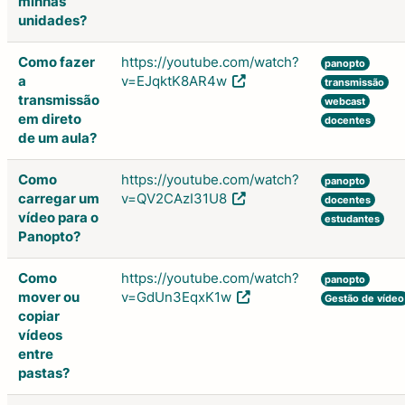
minhas
unidades?
Como fazer
https://youtube.com/watch?
panopto
a
v=EJqktK8AR4w
transmissão
transmissão
webcast
em direto
docentes
de um aula?
Como
https://youtube.com/watch?
panopto
carregar um
v=QV2CAzI31U8
docentes
vídeo para o
estudantes
Panopto?
Como
https://youtube.com/watch?
panopto
mover ou
v=GdUn3EqxK1w
Gestão de vídeo
copiar
vídeos
entre
pastas?