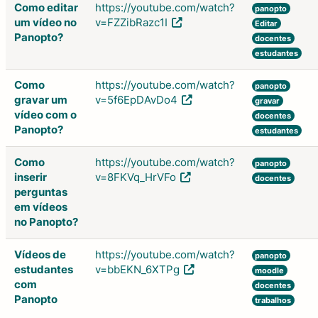
Como editar
https://youtube.com/watch?
panopto
um vídeo no
v=FZZibRazc1I
Editar
Panopto?
docentes
estudantes
Como
https://youtube.com/watch?
panopto
gravar um
v=5f6EpDAvDo4
gravar
vídeo com o
docentes
Panopto?
estudantes
Como
https://youtube.com/watch?
panopto
inserir
v=8FKVq_HrVFo
docentes
perguntas
em vídeos
no Panopto?
Vídeos de
https://youtube.com/watch?
panopto
estudantes
v=bbEKN_6XTPg
moodle
com
docentes
Panopto
trabalhos