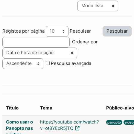
Navegação terciária do mo
Registos por página
Pesquisar
Ordenar por
Ordem
Pesquisa avançada
Título
Tema
Público-alvo
Como usar o
https://youtube.com/watch?
panopto
vídeo
Panopto nas
v=ot8YExR5jTQ