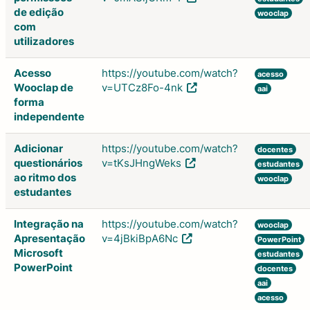
de edição
wooclap
com
utilizadores
Acesso
https://youtube.com/watch?
acesso
Wooclap de
v=UTCz8Fo-4nk
aai
forma
independente
Adicionar
https://youtube.com/watch?
docentes
questionários
v=tKsJHngWeks
estudantes
ao ritmo dos
wooclap
estudantes
Integração na
https://youtube.com/watch?
wooclap
Apresentação
v=4jBkiBpA6Nc
PowerPoint
Microsoft
estudantes
PowerPoint
docentes
aai
acesso