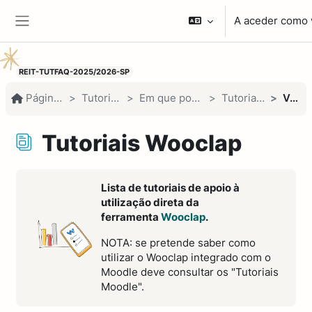
Ir para o conteúdo principal
A aceder como v
Painel lateral
REIT-TUTFAQ-2025/2026-SP
Página principal
Tutoriais e FAQs
Em que podemos ajudar?
Tutoriais Wooclap
Ver lista
Tutoriais Wooclap
Requisitos de conclusão
Lista de tutoriais de apoio à
utilização direta da
ferramenta
Wooclap
.
NOTA: se pretende saber como
utilizar o Wooclap integrado com o
Moodle deve consultar os "Tutoriais
Moodle".