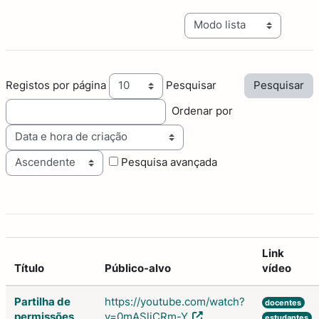
Navegação terciária do mo
Registos por página
Pesquisar
Ordenar por
Ordem
Pesquisa avançada
Link
Título
Público-alvo
vídeo
Partilha de
https://youtube.com/watch?
docentes
permissões
v=0mASljCRm-Y
estudantes